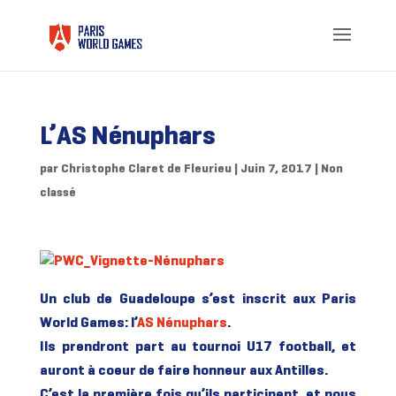
L’AS Nénuphars
par
Christophe Claret de Fleurieu
|
Juin 7, 2017
|
Non
classé
Un club de Guadeloupe s’est inscrit aux Paris
World Games: l’
AS Nénuphars
.
Ils prendront part au tournoi U17 football, et
auront à coeur de faire honneur aux Antilles.
C’est la première fois qu’ils participent, et nous